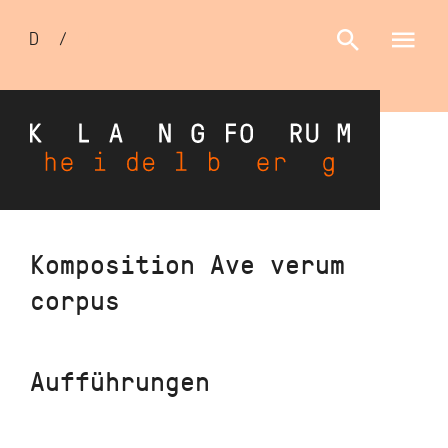
Sprachumschalter
D
/
E
Direkt
Komposition Ave verum
zum
corpus
Inhalt
Aufführungen