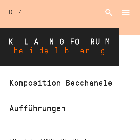
Sprachumschalter
D
/
E
Direkt
Komposition Bacchanale
zum
Inhalt
Aufführungen