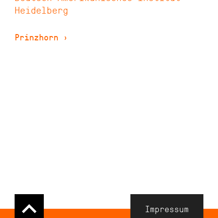
Heidelberg
Prinzhorn
›
Navigation
Impressum