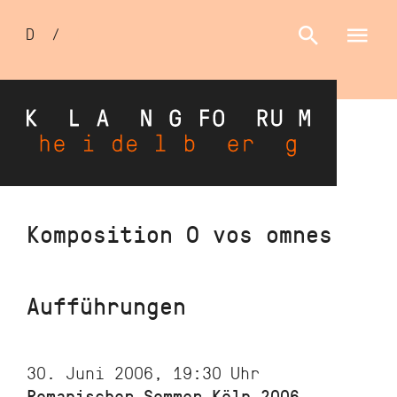
Sprachumschalter
D
/
E
Direkt
Komposition O vos omnes
zum
Inhalt
Aufführungen
30. Juni 2006, 19:30
Uhr
Romanischer Sommer Köln 2006