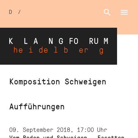
Sprachumschalter
D
/
E
Direkt
Komposition Schweigen
zum
Inhalt
Aufführungen
09. September 2018, 17:00
Uhr
Vom Reden und Schweigen - Facetten