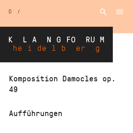
Sprachumschalter
D
/
E
Direkt
Komposition Damocles op.
zum
49
Inhalt
Aufführungen