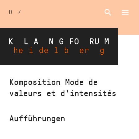
Sprachumschalter
D
/
E
Direkt
Komposition Mode de
zum
valeurs et d'intensités
Inhalt
Aufführungen