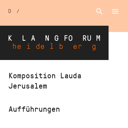
Sprachumschalter
D
/
E
Direkt
Komposition Lauda
zum
Jerusalem
Inhalt
Aufführungen