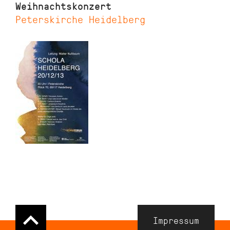
Weihnachtskonzert
Peterskirche Heidelberg
Navigation
Impressum