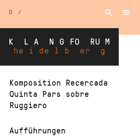
Sprachumschalter
D
/
E
Direkt
Komposition Recercada
zum
Quinta Pars sobre
Inhalt
Ruggiero
Aufführungen