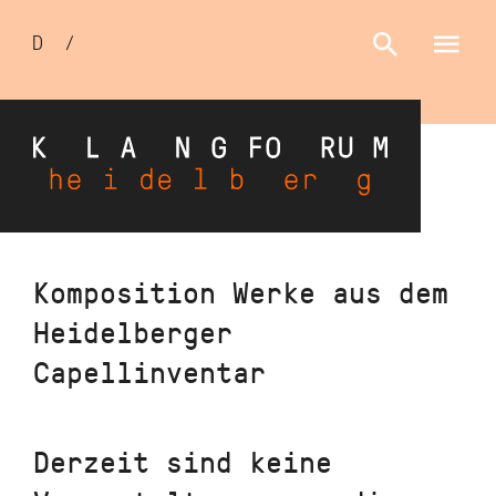
Sprachumschalter
D
/
E
Direkt
Komposition Werke aus dem
zum
Heidelberger
Inhalt
Capellinventar
Derzeit sind keine