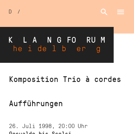
Sprachumschalter
D
/
E
Direkt
Komposition Trio à cordes
zum
Inhalt
Aufführungen
26. Juli 1998, 20:00
Uhr
Gesualdo bis Scelsi