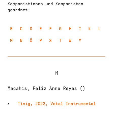
Komponistinnen und Komponisten
geordnet:
B
C
D
E
F
G
H
I
K
L
M
N
Ö
P
S
T
W
Y
M
Macahis, Feliz Anne Reyes ()
Tínig
,
2022
,
Vokal Instrumental