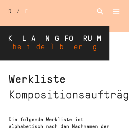
Sprachumschalter
D
/
E
Direkt
Werkliste
zum
Inhalt
Kompositionsaufträg
Die folgende Werkliste ist
alphabetisch nach den Nachnamen der