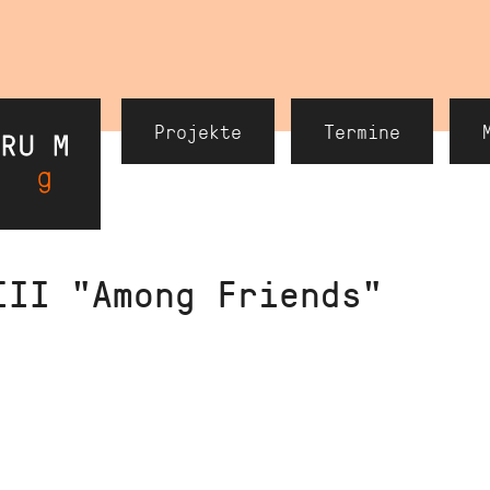
Header
Projekte
Termine
Navigation
III "Among Friends"