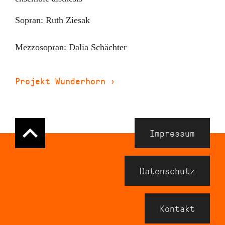
Sopran: Ruth Ziesak
Mezzosopran: Dalia Schächter
Projekt Wunderhorn
›
Navigation
Impressum
Meta
Footer
Datenschutz
Kontakt