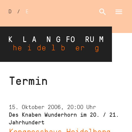
Sprachumschalter
D
/
E
Direkt
Termin
zum
Inhalt
15. Oktober 2006, 20:00
Uhr
Des Knaben Wunderhorn im 20. / 21.
Jahrhundert
Kongresshaus Heidelberg,