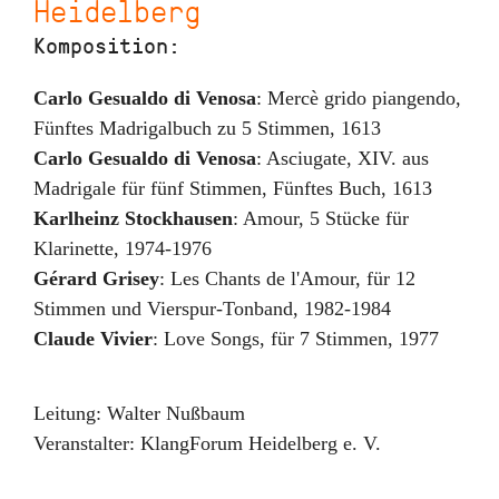
Heidelberg
Komposition:
Carlo Gesualdo di Venosa
:
Mercè grido piangendo
,
Fünftes Madrigalbuch zu 5 Stimmen
,
1613
Carlo Gesualdo di Venosa
:
Asciugate
,
XIV. aus
Madrigale für fünf Stimmen, Fünftes Buch
,
1613
Karlheinz Stockhausen
:
Amour
,
5 Stücke für
Klarinette
,
1974-1976
Gérard Grisey
:
Les Chants de l'Amour
,
für 12
Stimmen und Vierspur-Tonband
,
1982-1984
Claude Vivier
:
Love Songs
,
für 7 Stimmen
,
1977
Leitung:
Walter Nußbaum
Veranstalter:
KlangForum Heidelberg e. V.