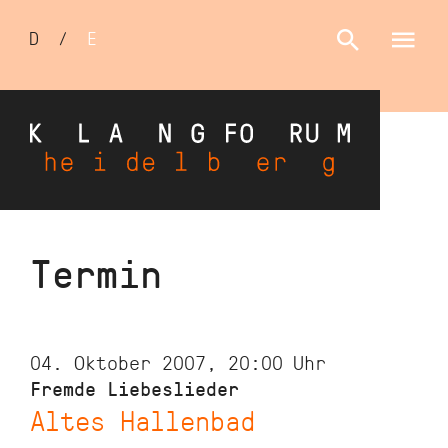
Sprachumschalter
D
/
E
Direkt
Termin
zum
Inhalt
04. Oktober 2007, 20:00
Uhr
Fremde Liebeslieder
Altes Hallenbad