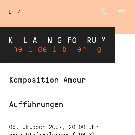
Sprachumschalter
D
/
E
Direkt
Komposition Amour
zum
Inhalt
Aufführungen
06. Oktober 2007, 20:00
Uhr
ensemble[:E:]uropa (WDR 3)