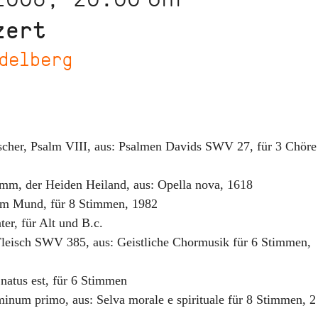
zert
delberg
scher, Psalm VIII
,
aus: Psalmen Davids SWV 27, für 3 Chöre
mm, der Heiden Heiland
,
aus: Opella nova
,
1618
nem Mund
,
für 8 Stimmen
,
1982
ter
,
für Alt und B.c.
Fleisch SWV 385
,
aus: Geistliche Chormusik für 6 Stimmen
,
natus est
,
für 6 Stimmen
minum primo
,
aus: Selva morale e spirituale für 8 Stimmen, 2