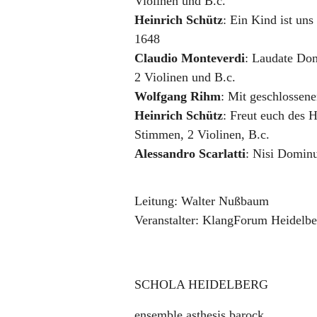
Violinen und B.c.
Heinrich Schütz
:
Ein Kind ist un
1648
Claudio Monteverdi
:
Laudate Do
2 Violinen und B.c.
Wolfgang Rihm
:
Mit geschlosse
Heinrich Schütz
:
Freut euch des 
Stimmen, 2 Violinen, B.c.
Alessandro Scarlatti
:
Nisi Domin
Leitung:
Walter Nußbaum
Veranstalter:
KlangForum Heidelber
SCHOLA HEIDELBERG
ensemble asthesis barock