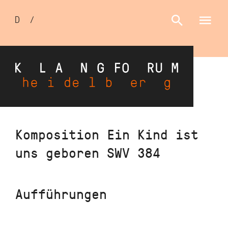
Sprachumschalter
D
/
E
Direkt
Komposition Ein Kind ist
zum
uns geboren SWV 384
Inhalt
Aufführungen