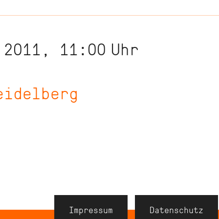
 2011, 11:00
Uhr
eidelberg
Navigation
Impressum
Datenschutz