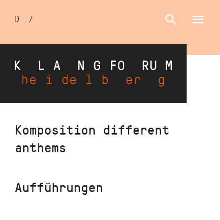
Sprachumschalter
D
/
E
Direkt
Komposition different
zum
anthems
Inhalt
Aufführungen