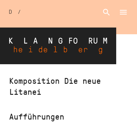
Sprachumschalter
D
/
E
Direkt
Komposition Die neue
zum
Litanei
Inhalt
Aufführungen