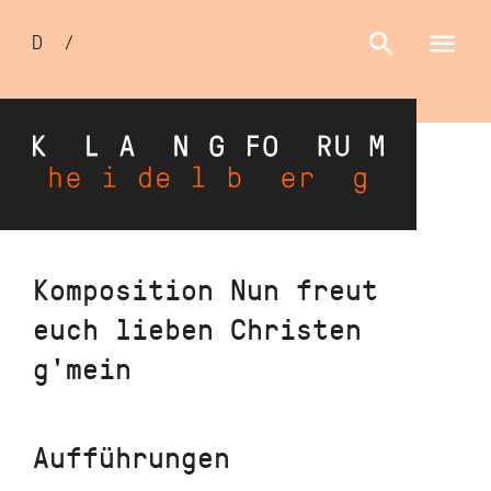
Sprachumschalter
D
/
E
Direkt
Komposition Nun freut
zum
euch lieben Christen
Inhalt
g'mein
Aufführungen