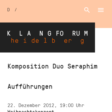
Sprachumschalter
D
/
E
Direkt
Komposition Duo Seraphim
zum
Inhalt
Aufführungen
22. Dezember 2012, 19:00
Uhr
Weihnachtskonzert