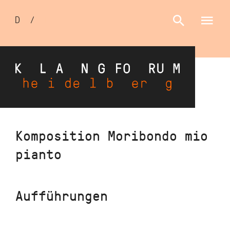
Sprachumschalter
D
/
E
Direkt
Komposition Moribondo mio
zum
pianto
Inhalt
Aufführungen