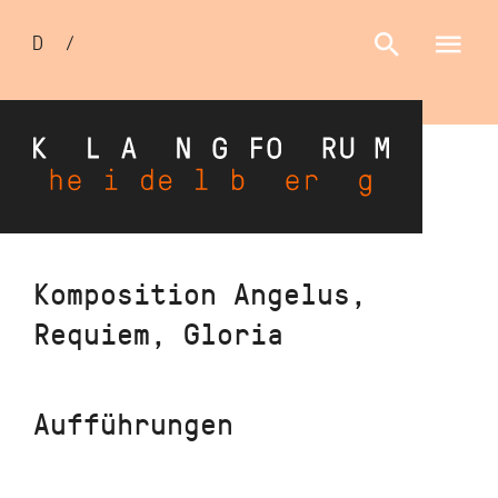
Sprachumschalter
D
/
E
Direkt
Komposition Angelus,
zum
Requiem, Gloria
Inhalt
Aufführungen