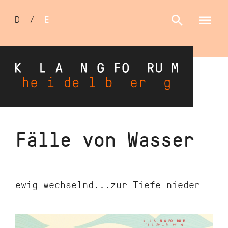
Sprachumschalter
D
/
E
Direkt
Fälle von Wasser
zum
Inhalt
ewig wechselnd...zur Tiefe nieder