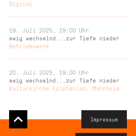
Digital
19. Juli 2025, 19:00
Uhr
ewig wechselnd...zur Tiefe nieder
Betriebswerk
20. Juli 2025, 19:00
Uhr
ewig wechselnd...zur Tiefe nieder
Kulturkirche Epiphanias, Mannheim
Navigation
Impressum
Meta